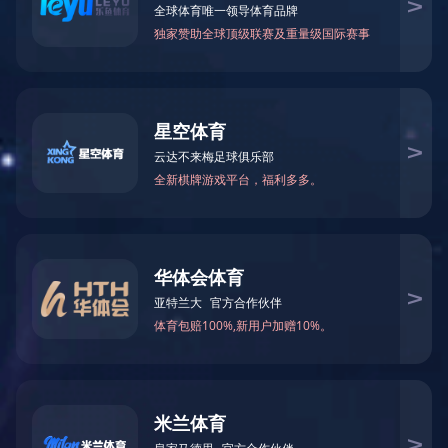
打开搜索
打