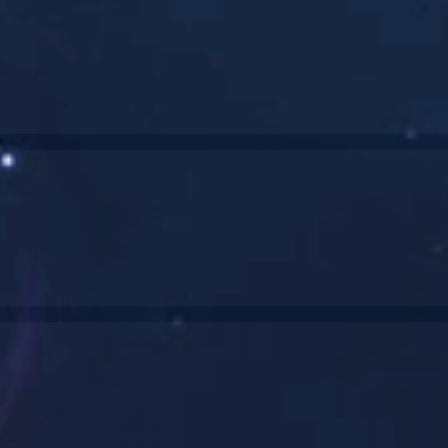
技
关
鱼
用
术
于
网
领
分
我
页
域
享
们
版
登
录
入