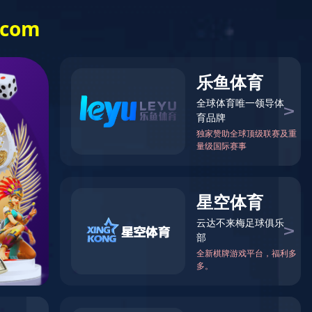
中
/
EN
点亮理想
/
中
产
EN
客